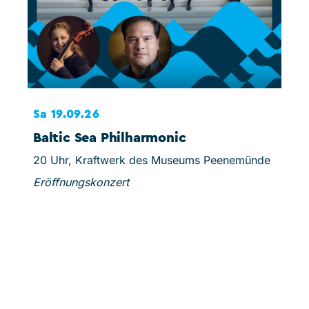
Sa 19.09.26
So 
Baltic Sea Philharmonic
Sc
20 Uhr, Kraftwerk des Museums Peenemünde
15 U
Eröffnungskonzert
Spie