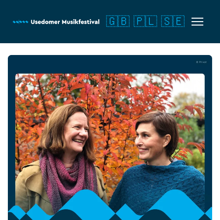
🇬🇧
🇵🇱
🇸🇪