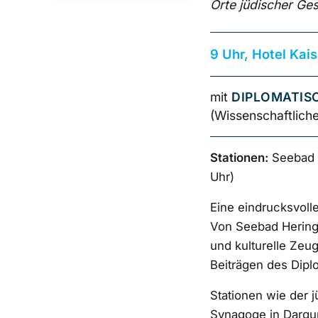
Orte jüdischer Ge
9 Uhr, Hotel Kai
mit
DIPLOMATIS
(Wissenschaftliche
Stationen:
Seebad H
Uhr)
Eine eindrucksvoll
Von Seebad Herings
und kulturelle Zeu
Beiträgen des Dipl
Stationen wie der 
Synagoge in Dargu