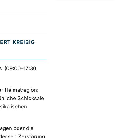
ERT KREIBIG
w (09:00–17:30
er Heimatregion:
önliche Schicksale
sikalischen
hagen oder die
 dessen Zerstörung