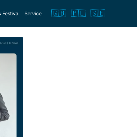
🇬🇧
🇵🇱
🇸🇪
 Festival
Service