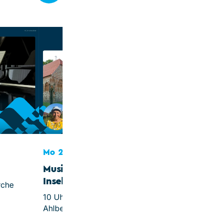
Mo 21.09.26
Stockholm
Saxophone Qua
19.30 Uhr, Haus d
Gastes
Saxophon auf der
Seebrücke
Mo 21.09.26
Musikalische
Inselrundfahrt
rche
10 Uhr, Ev. Kirche Seebad
Ahlbeck (Treffpunkt)