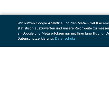
Wir nutzen Google Analytics und den Meta-Pixel (Faceb
statistisch auszuwerten und unsere Reichweite zu messe
an Google und Meta erfolgen nur mit Ihrer Einwilligung. De
Datenschutzerklärung.
Datenschutz
MENÜ
Start
Programm
Über das Festival
Förderer und Sponsoren
Förderverein
Spenden
Unternehmensinitiative
Meisterkurs