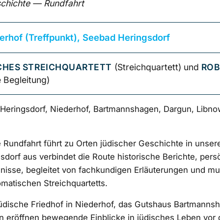
schichte — Rundfahrt
serhof (Treffpunkt), Seebad Heringsdorf
CHES STREICHQUARTETT
(Streichquartett) und
ROB
 Begleitung)
eringsdorf, Niederhof, Bartmannshagen, Dargun, Libno
e Rundfahrt führt zu Orten jüdischer Geschichte in unser
dorf aus verbindet die Route historische Berichte, pers
gnisse, begleitet von fachkundigen Erläuterungen und mu
omatischen Streichquartetts.
jüdische Friedhof in Niederhof, das Gutshaus Bartmanns
n eröffnen bewegende Einblicke in jüdisches Leben vor