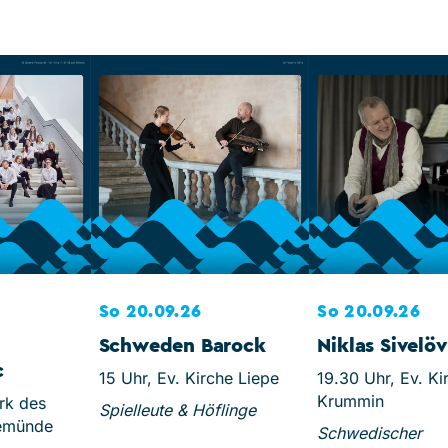
So 20.09.26
So 20.09.26
Schweden Barock
Niklas Sivelöv
c
15 Uhr, Ev. Kirche Liepe
19.30 Uhr, Ev. Ki
Krummin
rk des
Spielleute & Höflinge
emünde
Schwedischer