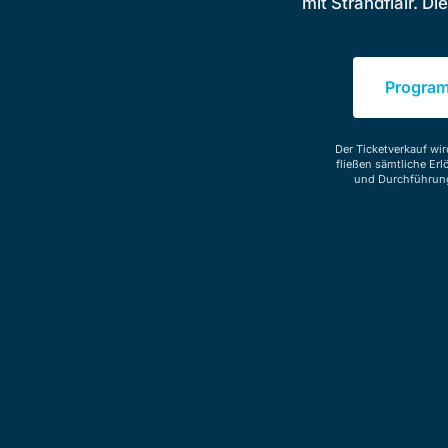
mit Strandflair. D
Progra
Der Ticketverkauf wi
fließen sämtliche Er
und Durchführung