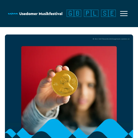
🇬🇧
🇵🇱
🇸🇪