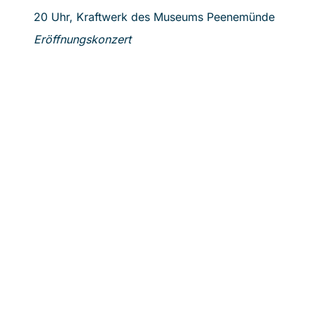
20 Uhr, Kraftwerk des Museums Peenemünde
15 U
Eröffnungskonzert
Spie