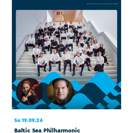
Sa 19.09.26
So 
Baltic Sea Philharmonic
Sc