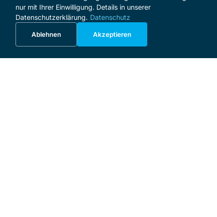
nur mit Ihrer Einwilligung. Details in unserer
Datenschutzerklärung.
Datenschutz
Ablehnen
Akzeptieren
MENÜ
Start
Programm
Über das Festival
Förderer und Sponsoren
Förderverein
Spenden
Unternehmensinitiative
Meisterkurs
🇬🇧
🇵🇱
🇸🇪
SERVICE