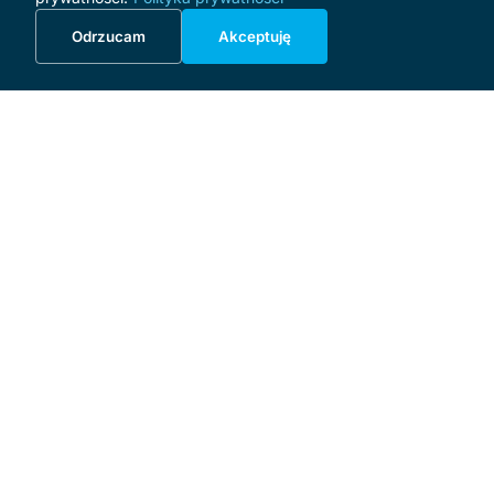
Odrzucam
Akceptuję
MENU
Start
Program
O festiwalu
Patroni i sponsorzy
Stowarzyszenie
Wesprzyj nas
Inicjatywa biznesowa
Kurs mistrzowski
🇩🇪
🇬🇧
🇸🇪
SERWIS
Kontakt