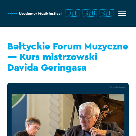
🇩🇪
🇬🇧
🇸🇪
Bałtyckie Forum Muzyczne
— Kurs mistrzowski
Davida Geringasa