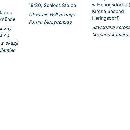
w Heringsdorfie 
19:30, Schloss Stolpe
Kirche Seebad
k des
Otwarcie Bałtyckiego
Heringsdorf)
emünde
Forum Muzycznego
Szwedzka seren
iczny
(koncert kameral
MV &
z okazji
Niemiec