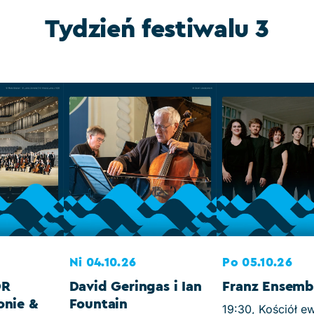
Tydzień festiwalu 3
Ni 04.10.26
Po 05.10.26
DR
David Geringas i Ian
Franz Ensemb
onie &
Fountain
19:30, Kościół e