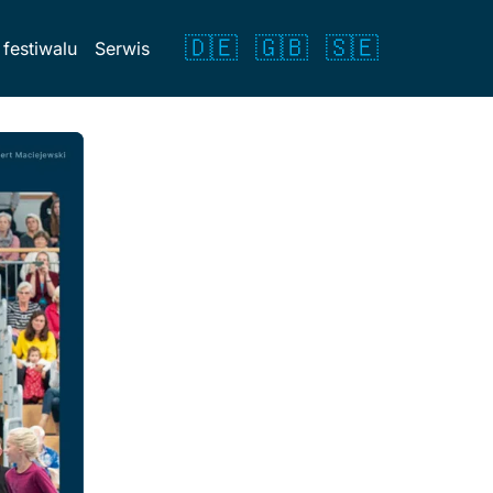
🇩🇪
🇬🇧
🇸🇪
 festiwalu
Serwis