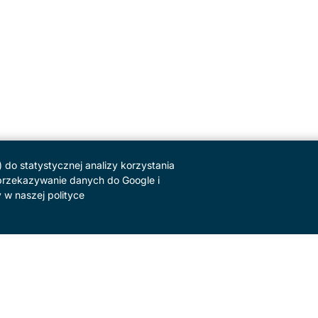
do statystycznej analizy korzystania
i przekazywanie danych do Google i
 w naszej polityce
SERWIS
Kontakt
Newsletter
Dla prasy
Stopka redakcyjna