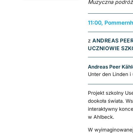
Muzyczna podróż d
11:00, Pommernh
z
ANDREAS PEE
UCZNIOWIE SZK
Andreas Peer Kähl
Unter den Linden 
Projekt szkolny U
dookoła świata. Ws
interaktywny konc
w Ahlbeck.
W wyimaginowanej 