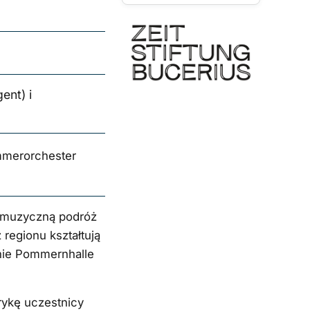
Muzycznego
ent) i
mmerorchester
i muzyczną podróż
regionu kształtują
nie Pommernhalle
ykę uczestnicy