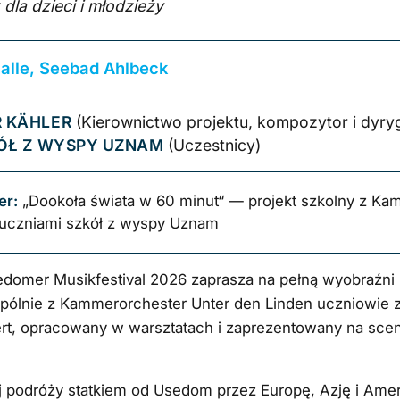
la dzieci i młodzieży
alle, Seebad Ahlbeck
R KÄHLER
(Kierownictwo projektu, kompozytor i dyryg
ÓŁ Z WYSPY UZNAM
(Uczestnicy)
er:
„Dookoła świata w 60 minut“ — projekt szkolny z Ka
i uczniami szkół z wyspy Uznam
sedomer Musikfestival 2026 zaprasza na pełną wyobraźn
pólnie z Kammerorchester Unter den Linden uczniowie z 
ert, opracowany w warsztatach i zaprezentowany na sce
podróży statkiem od Usedom przez Europę, Azję i Amer