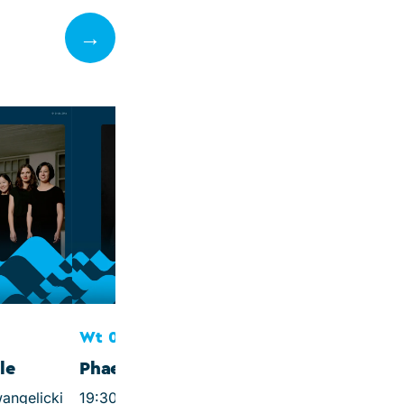
→
Śr 07.10.26
Królowa bez kr
19:30, Steigenber
Grandhotel & Spa
Spotkanie autorski
Wt 06.10.26
le
Phaeton Piano Trio
wangelicki
19:30, Kościół ewangelicki