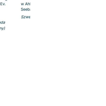
(Ev.
w Ahlbeck (Ev. Kirche
Seebad Ahlbeck)
Szwedzki blask
ada
ny)