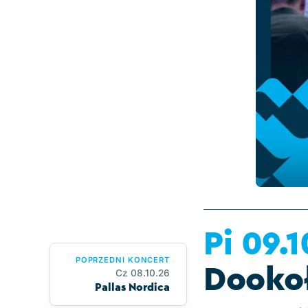
Pi 09.1
POPRZEDNI KONCERT
Dookoł
Cz 08.10.26
Pallas Nordica