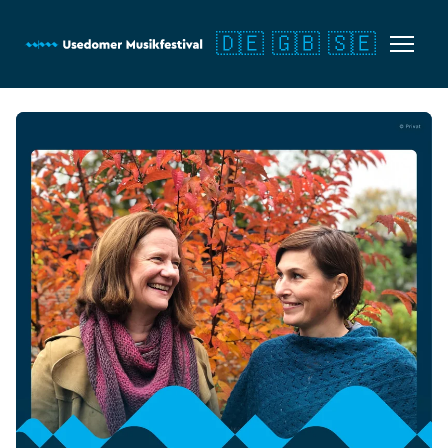
🇩🇪
🇬🇧
🇸🇪