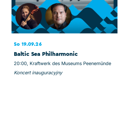
So 19.09.26
Ni 
Baltic Sea Philharmonic
Sc
20:00, Kraftwerk des Museums Peenemünde
15:0
Koncert inauguracyjny
Mins