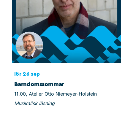
lör 26 sep
lör
Barndomssommar
Jug
11.00, Atelier Otto Niemeyer-Holstein
15.0
Musikalisk läsning
Pris