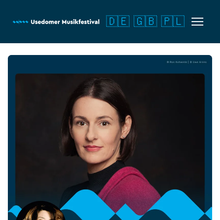
🇩🇪
🇬🇧
🇵🇱