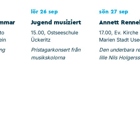
lör 26 sep
sön 27 sep
ommar
Jugend musiziert
Annett Renne
to
15.00, Ostseeschule
17.00, Ev. Kirche 
ein
Ückeritz
Marien Stadt Us
ing
Pristagarkonsert från
Den underbara r
musikskolorna
lille Nils Holgers