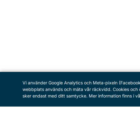
Vi använder Google Analytics och Meta-pixeln (Facebook) f
webbplats används och mäta vår räckvidd. Cookies och öv
sker endast med ditt samtycke. Mer information finns i vår
MENY
Hem
Program
Om festivalen