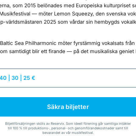
derna, som 2015 belönades med Europeiska kulturpriset s
 Musikfestival — möter Lemon Squeezy, den svenska vok
p-världsmästaren 2025 som vårdar sin hembygds vokalkul
 Baltic Sea Philharmonic möter fyrstämmig vokalsats fr
som samtidigt blir ett firande — på det musikaliska geni
 40 | 30 | 25 €
Säkra biljetter
Biljettförsäljningen sköts av Reservix. Som ideell förening går samtliga intäkter
till 100 % till produktions-, personal- och genomförandekostnader samt till
bevarandet av vår musikfestival.