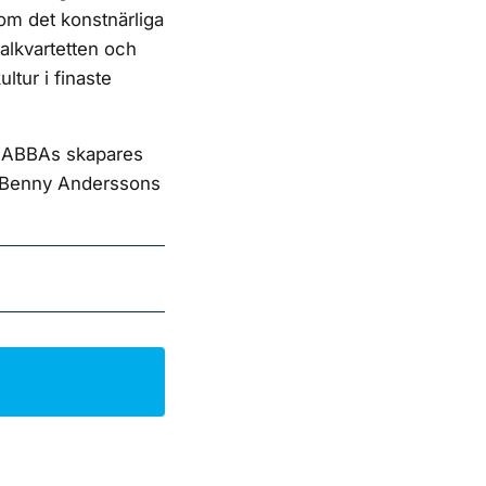
om det konstnärliga
alkvartetten och
tur i finaste
ån ABBAs skapares
et Benny Anderssons