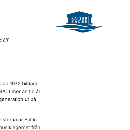
EZY
tad 1972 bildade
. I mer än tio år
 generation ut på
isterna ur Baltic
musiklegemet från