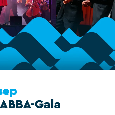
 sep
 ABBA-Gala