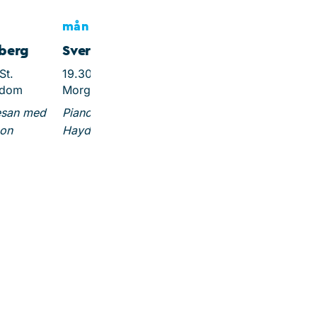
mån 28 sep
berg
Sveriges Mozart
St.
19.30, Ev. Kirche
edom
Morgenitz
esan med
Pianosonater av Kraus,
son
Haydn och Mozart