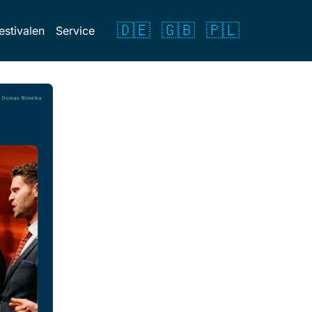
🇩🇪
🇬🇧
🇵🇱
estivalen
Service