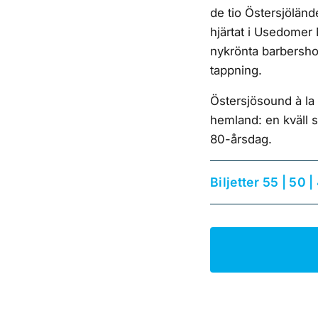
de tio Östersjölän
hjärtat i Usedomer
nykrönta barbersho
tappning.
Östersjösound à la
hemland: en kväll 
80-årsdag.
Biljetter 55 | 50 |