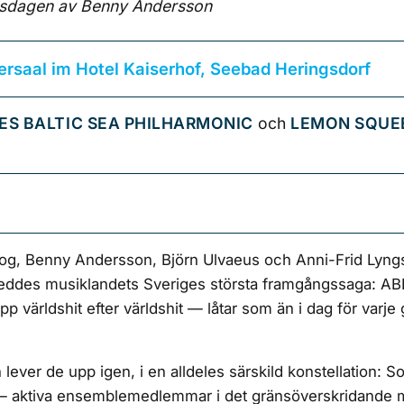
årsdagen av Benny Andersson
ersaal im Hotel Kaiserhof, Seebad Heringsdorf
ES BALTIC SEA PHILHARMONIC
och
LEMON SQUE
og, Benny Andersson, Björn Ulvaeus och Anni-Frid Lyngs
eddes musiklandets Sveriges största framgångssaga: ABBA
pp världshit efter världshit — låtar som än i dag för varje
lever de upp igen, i en alldeles särskild konstellation: Sol
— aktiva ensemblemedlemmar i det gränsöverskridande 