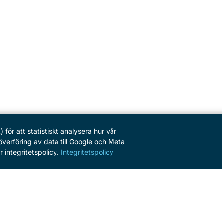
ör att statistiskt analysera hur vår
erföring av data till Google och Meta
 integritetspolicy.
Integritetspolicy
SERVICE
Kontakt
Nyhetsbrev
Pressrum