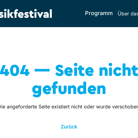
Programm
Über das
404 — Seite nich
gefunden
ie angeforderte Seite existiert nicht oder wurde verschobe
Zurück