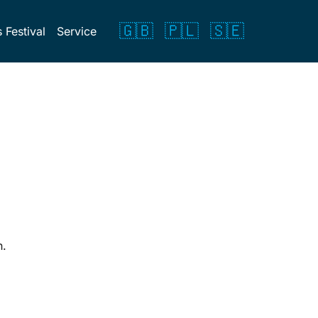
🇬🇧
🇵🇱
🇸🇪
 Festival
Service
t
n.