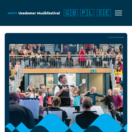
🇬🇧
🇵🇱
🇸🇪