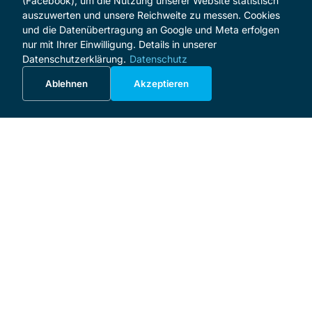
(Facebook), um die Nutzung unserer Website statistisch
auszuwerten und unsere Reichweite zu messen. Cookies
und die Datenübertragung an Google und Meta erfolgen
nur mit Ihrer Einwilligung. Details in unserer
Datenschutzerklärung.
Datenschutz
Ablehnen
Akzeptieren
MENÜ
Start
Programm
Über das Festival
Förderer und Sponsoren
Förderverein
Spenden
Unternehmensinitiative
Meisterkurs
🇬🇧
🇵🇱
🇸🇪