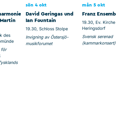
sön 4 okt
mån 5 okt
harmonie
David Geringas und
Franz Ensemb
Martin
Ian Fountain
19.30, Ev. Kirch
Heringsdorf
19.30, Schloss Stolpe
k des
Svensk serenad
Invigning av Östersjö-
emünde
(kammarkonsert)
musikforumet
 för
&
Tysklands