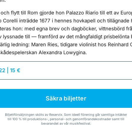
en.
 och flytt till Rom gjorde hon Palazzo Riario till ett av Eu
Corelli inträdde 1677 i hennes hovkapell och tillägnade 
teras hon: med egna brev och dagböcker, vittnesbörd fr
v lyssnade till — framförd av det mångfaldigt prisbelönt
rlig ledning: Maren Ries, tidigare violinist hos Reinhar
skådespelerskan Alexandra Lowygina.
 22 | 15 €
Säkra biljetter
Biljettförsäljningen sköts av Reservix. Som ideell förening går samtliga intäkter
till 100 % till produktions-, personal- och genomförandekostnader samt till
bevarandet av vår musikfestival.