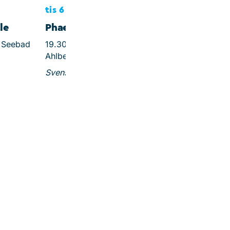
tis 6 okt
le
Phaeton Piano Trio
e Seebad
19.30, Ev. Kirche Seebad
Ahlbeck
Svensk briljans