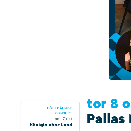
tor 8 
FÖREGÅENDE
KONSERT
Pallas
ons 7 okt
Königin ohne Land