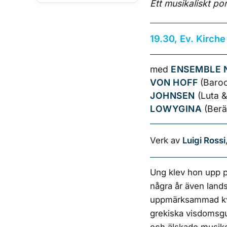
Ett musikaliskt po
19.30, Ev. Kirch
med
ENSEMBLE 
VON HOFF
(Baroc
JOHNSEN
(Luta &
LOWYGINA
(Berä
Verk av
Luigi Rossi
Ung klev hon upp p
några år även land
uppmärksammad kvin
grekiska visdomsgu