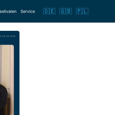
🇩🇪
🇬🇧
🇵🇱
estivalen
Service