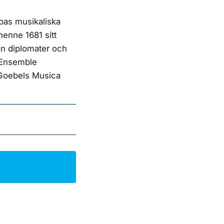
ropas musikaliska
henne 1681 sitt
ån diplomater och
a Ensemble
d Goebels Musica