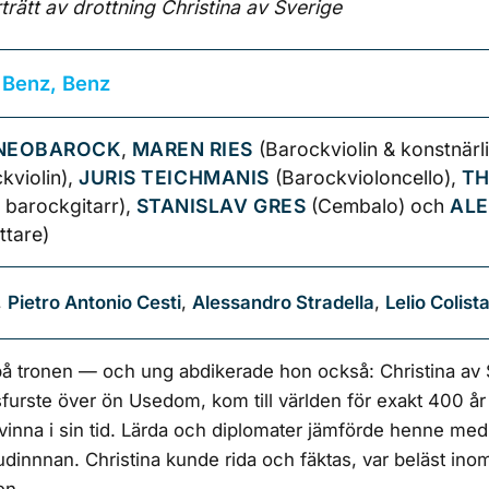
rträtt av drottning Christina av Sverige
e Benz, Benz
NEOBAROCK
,
MAREN RIES
(Barockviolin & konstnärl
kviolin),
JURIS TEICHMANIS
(Barockvioloncello),
TH
 barockgitarr),
STANISLAV GRES
(Cembalo) och
AL
ttare)
,
Pietro Antonio Cesti
,
Alessandro Stradella
,
Lelio Colist
å tronen — och ung abdikerade hon också: Christina av 
sfurste över ön Usedom, kom till världen för exakt 400 å
na i sin tid. Lärda och diplomater jämförde henne med
dinnnan. Christina kunde rida och fäktas, var beläst in