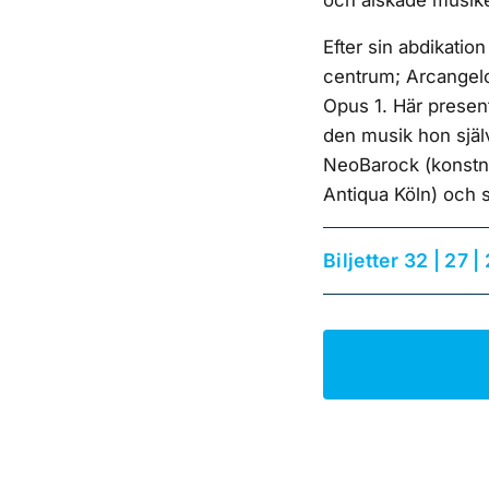
och älskade musik
Efter sin abdikation
centrum; Arcangelo 
Opus 1. Här presen
den musik hon själ
NeoBarock (konstnä
Antiqua Köln) och 
Biljetter 32 | 27 |