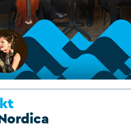
okt
 Nordica