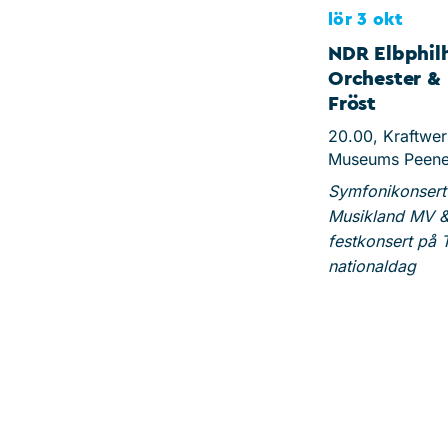
lör 3 okt
NDR Elbphil
Orchester & 
Fröst
20.00, Kraftwer
Museums Peen
Symfonikonsert
Musikland MV 
festkonsert på 
nationaldag