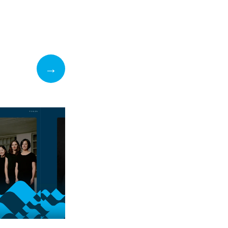
→
ons 7 okt
Königin ohne 
19.30, Steigenber
Grandhotel & Spa
Uppläsning