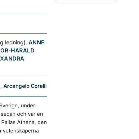
ig ledning),
ANNE
OR-HARALD
EXANDRA
a
,
Arcangelo Corelli
Sverige, under
r sedan och var en
 Pallas Athena, den
om vetenskaperna