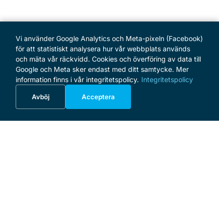
Vi använder Google Analytics och Meta-pixeln (Facebook)
för att statistiskt analysera hur vår webbplats används
och mäta vår räckvidd. Cookies och överföring av data till
Google och Meta sker endast med ditt samtycke. Mer
information finns i vår integritetspolicy.
Integritetspolicy
Avböj
Acceptera
MENY
Hem
Program
Om festivalen
Vänförening och sponsorer
Vänförening
Ge en gåva
Företagsinitiativ