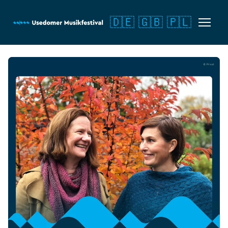
🇩🇪
🇬🇧
🇵🇱