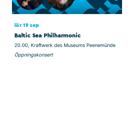
lör 19 sep
sön
Baltic Sea Philharmonic
Sc
20.00, Kraftwerk des Museums Peenemünde
15.0
Öppningskonsert
Spe